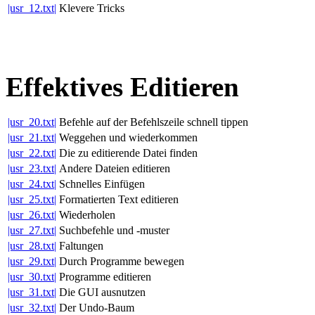
|usr_12.txt|
Klevere Tricks
Effektives Editieren
|usr_20.txt|
Befehle auf der Befehlszeile schnell tippen
|usr_21.txt|
Weggehen und wiederkommen
|usr_22.txt|
Die zu editierende Datei finden
|usr_23.txt|
Andere Dateien editieren
|usr_24.txt|
Schnelles Einfügen
|usr_25.txt|
Formatierten Text editieren
|usr_26.txt|
Wiederholen
|usr_27.txt|
Suchbefehle und -muster
|usr_28.txt|
Faltungen
|usr_29.txt|
Durch Programme bewegen
|usr_30.txt|
Programme editieren
|usr_31.txt|
Die GUI ausnutzen
|usr_32.txt|
Der Undo-Baum