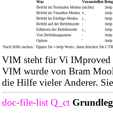
Was
Voranstellen
Beisp
Befehl im Normalen Modus
(nichts)
:help
Befehl im Visuellen Modus
v_
:help
Befehl im Einfüge-Modus
i_
:help
Befehl auf der Befehlszeile
:
:help
Editieren der Befehlszeile
c_
:hel
Vim Befehlsargument
-
:help 
Option
'
:help
Nach Hilfe suchen:
Tippen Sie »:help Wort«, dann drücken Sie CTR
VIM steht für Vi IMproved (
VIM wurde von Bram Moole
die Hilfe vieler Anderer. S
doc-file-list
Q_ct
Grundleg