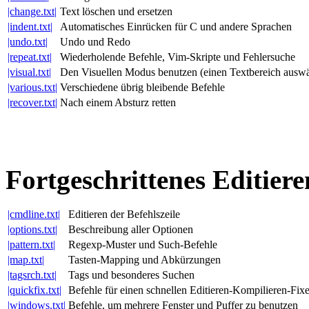
|change.txt|
Text löschen und ersetzen
|indent.txt|
Automatisches Einrücken für C und andere Sprachen
|undo.txt|
Undo und Redo
|repeat.txt|
Wiederholende Befehle, Vim-Skripte und Fehlersuche
|visual.txt|
Den Visuellen Modus benutzen (einen Textbereich ausw
|various.txt|
Verschiedene übrig bleibende Befehle
|recover.txt|
Nach einem Absturz retten
Fortgeschrittenes Editiere
|cmdline.txt|
Editieren der Befehlszeile
|options.txt|
Beschreibung aller Optionen
|pattern.txt|
Regexp-Muster und Such-Befehle
|map.txt|
Tasten-Mapping und Abkürzungen
|tagsrch.txt|
Tags und besonderes Suchen
|quickfix.txt|
Befehle für einen schnellen Editieren-Kompilieren-Fix
|windows.txt|
Befehle, um mehrere Fenster und Puffer zu benutzen