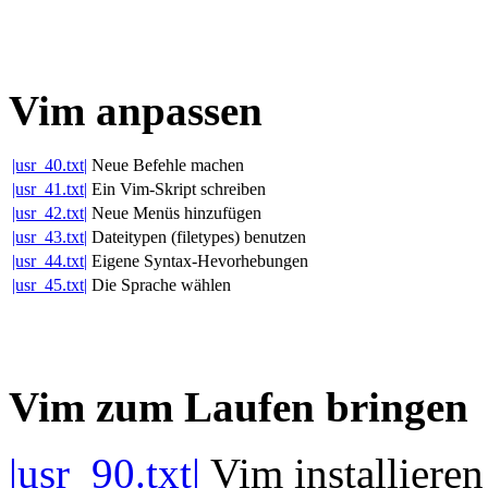
Vim anpassen
|usr_40.txt|
Neue Befehle machen
|usr_41.txt|
Ein Vim-Skript schreiben
|usr_42.txt|
Neue Menüs hinzufügen
|usr_43.txt|
Dateitypen (filetypes) benutzen
|usr_44.txt|
Eigene Syntax-Hevorhebungen
|usr_45.txt|
Die Sprache wählen
Vim zum Laufen bringen
|usr_90.txt|
Vim installieren