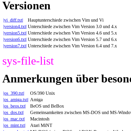
Versionen
|vi_diff.txt|
Hauptunterschiede zwischen Vim und Vi
|version4.txt|
Unterschiede zwischen Vim Version 3.0 und 4.x
|version5.txt|
Unterschiede zwischen Vim Version 4.6 und 5.x
|version6.txt|
Unterschiede zwischen Vim Version 5.7 und 6.x
|version7.txt|
Unterschiede zwischen Vim Version 6.4 und 7.x
sys-file-list
Anmerkungen über beson
|os_390.txt|
OS/390 Unix
|os_amiga.txt|
Amiga
|os_beos.txt|
BeOS und BeBox
|os_dos.txt|
Gemeinsamkeiten zwischen MS-DOS und MS-Windo
|os_mac.txt|
Macintosh
|os_mint.txt|
Atari MiNT