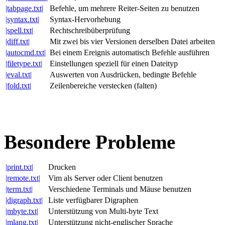
|tabpage.txt|
Befehle, um mehrere Reiter-Seiten zu benutzen
|syntax.txt|
Syntax-Hervorhebung
|spell.txt|
Rechtschreibüberprüfung
|diff.txt|
Mit zwei bis vier Versionen derselben Datei arbeiten
|autocmd.txt|
Bei einem Ereignis automatisch Befehle ausführen
|filetype.txt|
Einstellungen speziell für einen Dateityp
|eval.txt|
Auswerten von Ausdrücken, bedingte Befehle
|fold.txt|
Zeilenbereiche verstecken (falten)
Besondere Probleme
|print.txt|
Drucken
|remote.txt|
Vim als Server oder Client benutzen
|term.txt|
Verschiedene Terminals und Mäuse benutzen
|digraph.txt|
Liste verfügbarer Digraphen
|mbyte.txt|
Unterstützung von Multi-byte Text
|mlang.txt|
Unterstützung nicht-englischer Sprache