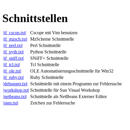
Schnittstellen
|if_cscop.txt|
Cscope mit Vim benutzen
|if_mzsch.txt|
MzScheme Schnittstelle
|if_perl.txt|
Perl Schnittstelle
|if_pyth.txt|
Python Schnittstelle
|if_sniff.txt|
SNiFF+ Schnittstelle
|if_tcl.txt|
Tcl Schnittstelle
|if_ole.txt|
OLE Automatisierungsschnittstelle für Win32
|if_ruby.txt|
Ruby Schnittstelle
|debugger.txt|
Schnittstelle mit einem Programm zur Fehlersuche
|workshop.txt|
Schnittstelle für Sun Visual Workshop
|netbeans.txt|
Schnittstelle als NetBeans Externer Editor
|sign.txt|
Zeichen zur Fehlersuche