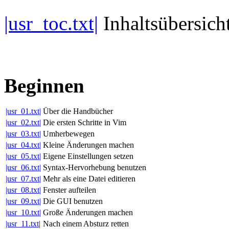
|usr_toc.txt|
Inhaltsübersich
Beginnen
|usr_01.txt|
Über die Handbücher
|usr_02.txt|
Die ersten Schritte in Vim
|usr_03.txt|
Umherbewegen
|usr_04.txt|
Kleine Änderungen machen
|usr_05.txt|
Eigene Einstellungen setzen
|usr_06.txt|
Syntax-Hervorhebung benutzen
|usr_07.txt|
Mehr als eine Datei editieren
|usr_08.txt|
Fenster aufteilen
|usr_09.txt|
Die GUI benutzen
|usr_10.txt|
Große Änderungen machen
|usr_11.txt|
Nach einem Absturz retten