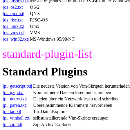
|os_msdos.txt|
MS-DOS (reines DOS und DOX-Box unter Windows
|os_os2.txt|
OS/2
|os_qnx.txt|
QNX
|os_risc.txt|
RISC-OS
|os_unix.txt|
Unix
|os_vms.txt|
VMS
|os_win32.txt|
MS-Windows 95/98/NT
standard-plugin-list
Standard Plugins
|pi_getscript.txt|
Die neueste Version von Vim-Skripten herunterladen
|pi_gzip.txt|
Komprimierte Dateien lesen und schreiben
|pi_netrw.txt|
Dateien über ein Netzwerk lesen und schreiben
|pi_paren.txt|
Übereinstimmende Klammern hervorheben
|pi_tar.txt|
Tar-Datei-Explorer
|pi_vimball.txt|
selbstinstallierende Vim-Skripte erzeugen
|pi_zip.txt|
Zip-Archiv-Explorer