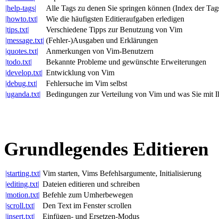
|help-tags|
Alle Tags zu denen Sie springen können (Index der Tag
|howto.txt|
Wie die häufigsten Editieraufgaben erledigen
|tips.txt|
Verschiedene Tipps zur Benutzung von Vim
|message.txt|
(Fehler-)Ausgaben und Erklärungen
|quotes.txt|
Anmerkungen von Vim-Benutzern
|todo.txt|
Bekannte Probleme und gewünschte Erweiterungen
|develop.txt|
Entwicklung von Vim
|debug.txt|
Fehlersuche im Vim selbst
|uganda.txt|
Bedingungen zur Verteilung von Vim und was Sie mit 
Grundlegendes Editieren
|starting.txt|
Vim starten, Vims Befehlsargumente, Initialisierung
|editing.txt|
Dateien editieren und schreiben
|motion.txt|
Befehle zum Umherbewegen
|scroll.txt|
Den Text im Fenster scrollen
|insert.txt|
Einfügen- und Ersetzen-Modus