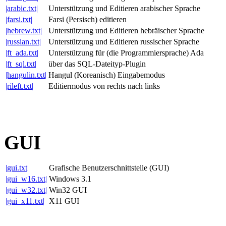
|arabic.txt|
Unterstützung und Editieren arabischer Sprache
|farsi.txt|
Farsi (Persisch) editieren
|hebrew.txt|
Unterstützung und Editieren hebräischer Sprache
|russian.txt|
Unterstützung und Editieren russischer Sprache
|ft_ada.txt|
Unterstützung für (die Programmiersprache) Ada
|ft_sql.txt|
über das SQL-Dateityp-Plugin
|hangulin.txt|
Hangul (Koreanisch) Eingabemodus
|rileft.txt|
Editiermodus von rechts nach links
GUI
|gui.txt|
Grafische Benutzerschnittstelle (GUI)
|gui_w16.txt|
Windows 3.1
|gui_w32.txt|
Win32 GUI
|gui_x11.txt|
X11 GUI