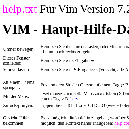
help.txt
Für Vim Version 7.
VIM - Haupt-Hilfe-Da
Benutzen Sie die Cursor-Tasten, oder »h«, um n
Umher bewegen:
»l«, um nach rechts zu gehen.
Dieses Fenster
Benutzen Sie »:q<Eingabe>«.
schließen:
Vim verlassen:
Benutzen Sie »:qa!<Eingabe>« (Vorsicht, alle Ä
Zu einem Thema
Positionieren Sie den Cursor auf einem Tag (z.B
springen:
»:set mouse=a« um die Maus zu aktiviern (XTe
Mit der Maus:
einem Tag, z.B
|bars|
.
Zurückspringen:
Tippen Sie CTRL-T oder CTRL-O (wiederholen,
Gezielte Hilfe
Es ist möglich, direkt dahin zu gehen, worüber
bekommen
möglich, den Kontext näher anzugeben:
help-co