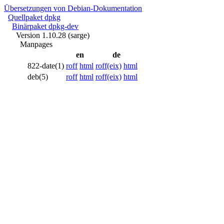
Übersetzungen von Debian-Dokumentation
Quellpaket dpkg
Binärpaket dpkg-dev
Version 1.10.28 (sarge)
Manpages
en
de
822-date(1)
roff
html
roff(eix)
html
deb(5)
roff
html
roff(eix)
html